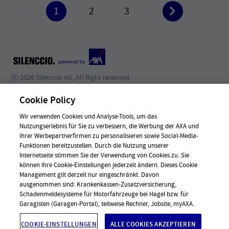
1
2
3
ⓒ 2026 Silenccio AG, All Right reserved
KONTAKT
Cookie Policy
JOBS
Wir verwenden Cookies und Analyse-Tools, um das
Nutzungserlebnis für Sie zu verbessern, die Werbung der AXA und
NEWS
ihrer Werbepartnerfirmen zu personalisieren sowie Social-Media-
Funktionen bereitzustellen. Durch die Nutzung unserer
DATENSCHUTZ
Internetseite stimmen Sie der Verwendung von Cookies zu. Sie
NUTZUNGSHINWEISE
können Ihre Cookie-Einstellungen jederzeit ändern. Dieses Cookie
Management gilt derzeit nur eingeschränkt. Davon
HÄUFIGE FRAGEN
ausgenommen sind: Krankenkassen-Zusatzversicherung,
Schadenmeldesysteme für Motorfahrzeuge bei Hagel bzw. für
DISCLAIMER
Garagisten (Garagen-Portal), teilweise Rechner, Jobsite, myAXA.
COOKIE-EINSTELLUNGEN
ALLE COOKIES AKZEPTIEREN