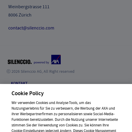
Weinbergstrasse 111
8006 Zürich
contact@silenccio.com
ⓒ 2026 Silenccio AG, All Right reserved
KONTAKT
Cookie Policy
JOBS
NEWS
Wir verwenden Cookies und Analyse-Tools, um das
Nutzungserlebnis für Sie zu verbessern, die Werbung der AXA und
DATENSCHUTZ
ihrer Werbepartnerfirmen zu personalisieren sowie Social-Media-
Funktionen bereitzustellen. Durch die Nutzung unserer Internetseite
NUTZUNGSHINWEISE
stimmen Sie der Verwendung von Cookies zu. Sie können Ihre
Cookie-Einstellungen jederzeit ändern. Dieses Cookie Management
HÄUFIGE FRAGEN