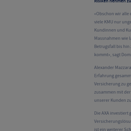
Risiken nehmen zu 
«Obschon wir alle 
viele KMU nur ung
Kundinnen und Kun
Massnahmen wie la
Betrugsfall bis hi
kommt», sagt Domi
Alexander Mazzara,
Erfahrung gesamme
Versicherung zu g
zusammen mit der A
unserer Kunden zu
Die AXA investiert
Versicherungslösun
ist ein weiterer S