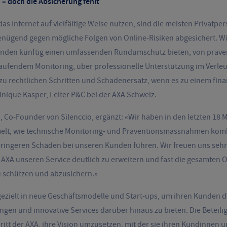
– doch die Absicherung fehlt
das Internet auf vielfältige Weise nutzen, sind die meisten Privatp
enügend gegen mögliche Folgen von Online-Risiken abgesichert. W
den künftig einen umfassenden Rundumschutz bieten, von präve
ufendem Monitoring, über professionelle Unterstützung im Verl
n zu rechtlichen Schritten und Schadenersatz, wenn es zu einem fin
nique Kasper, Leiter P&C bei der AXA Schweiz.
 Co-Founder von Silenccio, ergänzt: «Wir haben in den letzten 18 
lt, wie technische Monitoring- und Präventionsmassnahmen kombi
eringeren Schäden bei unseren Kunden führen. Wir freuen uns sehr
XA unseren Service deutlich zu erweitern und fast die gesamten O
 schützen und abzusichern.»
 gezielt in neue Geschäftsmodelle und Start-ups, um ihren Kunden d
gen und innovative Services darüber hinaus zu bieten. Die Beteili
chritt der AXA, ihre Vision umzusetzen, mit der sie ihren Kundinnen