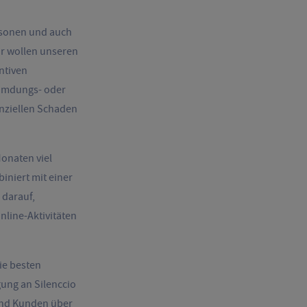
ersonen und auch
ir wollen unseren
ntiven
eumdungs- oder
anziellen Schaden
Monaten viel
niert mit einer
 darauf,
nline-Aktivitäten
ie besten
gung an Silenccio
 und Kunden über