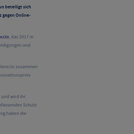
 beteiligt sich
z gegen Online-
nccio
, das 2017 in
leidigungen und
 Silenccio zusammen
nnovationspreis
 und wird ihr
umfassenden Schutz
ung haben die