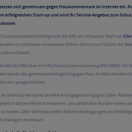
 setzen sich gemeinsam gegen Hasskommentare im Internet ein. Nun
 am erfolgreichen Start-up und wird ihr Service-Angebot zum Schut
usbauen.
 Zusammenarbeit beteiligt sich die AXA am Schweizer Start-up
Sile
worden ist und einen innovativen Online-Dienst zum Schutz vor Be
nternet bietet.
arbeitet die AXA über ihre Rechtsschutzversicherung AXA-ARAG mit
Jahr wurde das gemeinsame Angebot gegen Hass im Netz mit dem I
ekuranz ausgezeichnet.
g an Silenccio verstärkt die AXA ihr Engagement gegen Cyber-Risiken
gebot in diesem Bereich erweitern, um sämtlichen Kunden einen 
z zu bieten. Über die finanziellen Rahmenbedingungen der Beteilig
llschweigen vereinbart.