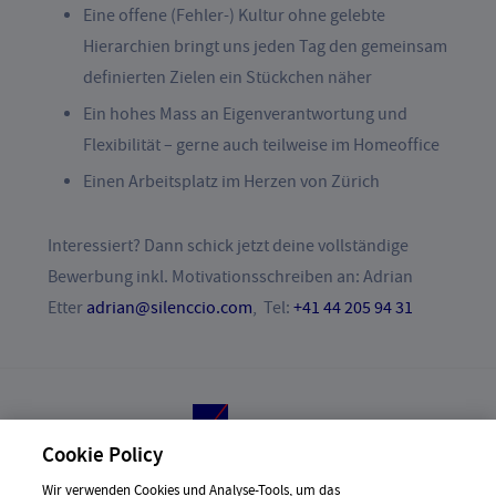
Eine offene (Fehler-) Kultur ohne gelebte
Hierarchien bringt uns jeden Tag den gemeinsam
definierten Zielen ein Stückchen näher
Ein hohes Mass an Eigenverantwortung und
Flexibilität – gerne auch teilweise im Homeoffice
Einen Arbeitsplatz im Herzen von Zürich
Interessiert? Dann schick jetzt deine vollständige
Bewerbung inkl. Motivationsschreiben an: Adrian
Etter
adrian@silenccio.com
, Tel:
+41 44 205 94 31
Cookie Policy
ⓒ 2026 Silenccio AG, All Right reserved
Wir verwenden Cookies und Analyse-Tools, um das