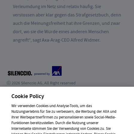
Verleumdung im Netz sind relativ häufig. Sie
verstossen aber klar gegen das Strafgesetzbuch, denn
auch die Meinungsfreiheit hat ihre Grenzen, und zwar
dort, wo sie die Würde eines anderen Menschen
angreift“, sagt Axa-Arag-CEO Alfred Widmer.
ⓒ 2026 Silenccio AG, All Right reserved
KONTAKT
Cookie Policy
JOBS
Wir verwenden Cookies und Analyse-Tools, um das
Nutzungserlebnis für Sie zu verbessern, die Werbung der AXA und
NEWS
ihrer Werbepartnerfirmen zu personalisieren sowie Social-Media-
Funktionen bereitzustellen. Durch die Nutzung unserer
DATENSCHUTZ
Internetseite stimmen Sie der Verwendung von Cookies zu. Sie