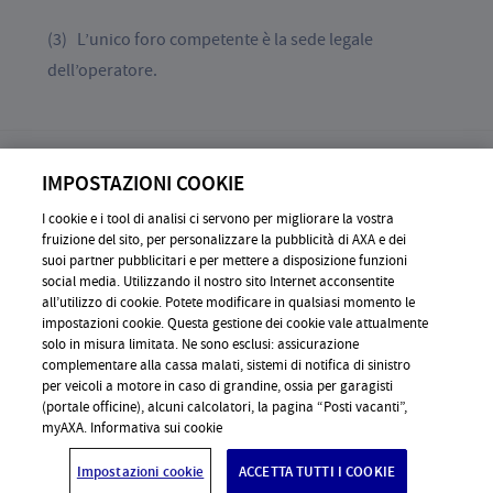
(3) L’unico foro competente è la sede legale
dell’operatore.
IMPOSTAZIONI COOKIE
I cookie e i tool di analisi ci servono per migliorare la vostra
ⓒ 2026 Silenccio AG, All Right reserved
fruizione del sito, per personalizzare la pubblicità di AXA e dei
suoi partner pubblicitari e per mettere a disposizione funzioni
INFORMAZIONI GENERALI
social media. Utilizzando il nostro sito Internet acconsentite
all’utilizzo di cookie. Potete modificare in qualsiasi momento le
CONTATTO
impostazioni cookie. Questa gestione dei cookie vale attualmente
solo in misura limitata. Ne sono esclusi: assicurazione
AVVERTENZE PER L’UTILIZZAZIONE
complementare alla cassa malati, sistemi di notifica di sinistro
DOMANDE FREQUENTI
per veicoli a motore in caso di grandine, ossia per garagisti
(portale officine), alcuni calcolatori, la pagina “Posti vacanti”,
DISCLAIMER
myAXA. Informativa sui cookie
Impostazioni cookie
ACCETTA TUTTI I COOKIE