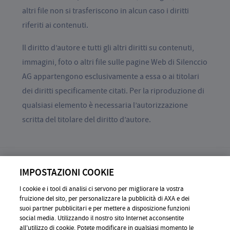
altri file non si trasferiscono in alcun caso i diritti
riferiti ai contenuti.
Il diritto d’autore e tutti gli altri diritti su contenuti,
immagini, foto o altri file sulle pagine Web di Silenccio
AG appartengono esclusivamente a essa o ai titolari
dei diritti specificamente citati. Per la riproduzione di
qualsiasi elemento è necessaria l’autorizzazione
scritta del titolare del diritto d’autore.
IMPOSTAZIONI COOKIE
I cookie e i tool di analisi ci servono per migliorare la vostra
ⓒ 2026 Silenccio AG, All Right reserved
fruizione del sito, per personalizzare la pubblicità di AXA e dei
suoi partner pubblicitari e per mettere a disposizione funzioni
INFORMAZIONI GENERALI
social media. Utilizzando il nostro sito Internet acconsentite
all’utilizzo di cookie. Potete modificare in qualsiasi momento le