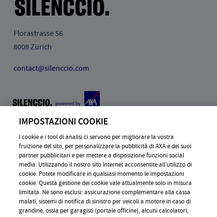
Florastrasse 56
8008 Zürich
contact@silenccio.com
ⓒ 2026 Silenccio AG, All Right reserved
IMPOSTAZIONI COOKIE
I cookie e i tool di analisi ci servono per migliorare la vostra
INFORMAZIONI GENERALI
fruizione del sito, per personalizzare la pubblicità di AXA e dei suoi
CONTATTO
partner pubblicitari e per mettere a disposizione funzioni social
media. Utilizzando il nostro sito Internet acconsentite all’utilizzo di
AVVERTENZE PER L’UTILIZZAZIONE
cookie. Potete modificare in qualsiasi momento le impostazioni
cookie. Questa gestione dei cookie vale attualmente solo in misura
DOMANDE FREQUENTI
limitata. Ne sono esclusi: assicurazione complementare alla cassa
DISCLAIMER
malati, sistemi di notifica di sinistro per veicoli a motore in caso di
grandine, ossia per garagisti (portale officine), alcuni calcolatori,