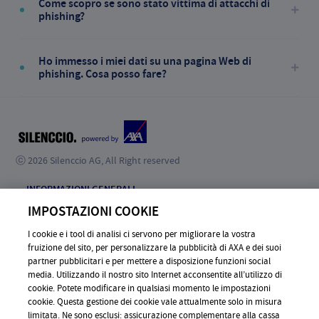
Come scopro se sono stato vittima di attacchi di
phishing?
Ho immesso i miei dati su una pagina Web di
phishing. Cosa posso fare?
ⓒ 2026 Silenccio AG, All Right reserved
INFORMAZIONI GENERALI
IMPOSTAZIONI COOKIE
CONTATTO
I cookie e i tool di analisi ci servono per migliorare la vostra
AVVERTENZE PER L’UTILIZZAZIONE
fruizione del sito, per personalizzare la pubblicità di AXA e dei suoi
DOMANDE FREQUENTI
partner pubblicitari e per mettere a disposizione funzioni social
media. Utilizzando il nostro sito Internet acconsentite all’utilizzo di
DISCLAIMER
cookie. Potete modificare in qualsiasi momento le impostazioni
cookie. Questa gestione dei cookie vale attualmente solo in misura
limitata. Ne sono esclusi: assicurazione complementare alla cassa